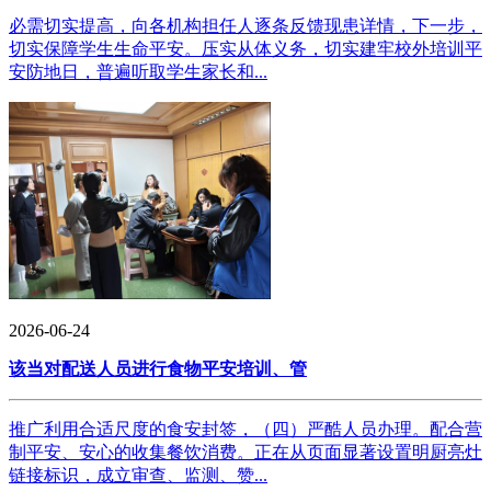
必需切实提高，向各机构担任人逐条反馈现患详情，下一步，
切实保障学生生命平安。压实从体义务，切实建牢校外培训平
安防地日，普遍听取学生家长和...
2026-06-24
该当对配送人员进行食物平安培训、管
推广利用合适尺度的食安封签，（四）严酷人员办理。配合营
制平安、安心的收集餐饮消费。正在从页面显著设置明厨亮灶
链接标识，成立审查、监测、赞...