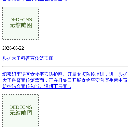
2026-06-22
步扩大了科普宣传笼盖面
织密织牢辖区食物平安防护网。开展专项防控培训，进一步扩
大了科普宣传笼盖面，正在赶集日开展食物平安暨野生菌中毒
防控结合宣传勾当。深耕下层宣...