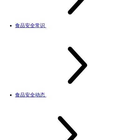
食品安全常识
食品安全动态