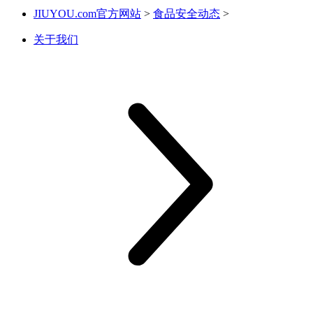
JIUYOU.com官方网站
>
食品安全动态
>
关于我们