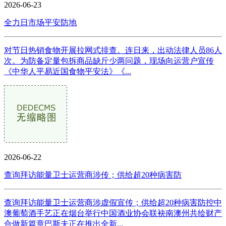
2026-06-23
全力日市场平安防地
对节日热销食物开展拉网式排查。连日来，出动法律人员86人
次。为防备定量包拆商品缺斤少两问题，现场向运营户宣传
《中华人平易近国食物平安法》《...
2026-06-22
查询拜访能量卫士运营商涉传；供给超20种病害防
查询拜访能量卫士运营商涉虚假宣传；供给超20种病害防控中
澳葡萄酒手艺正在烟台举行中国酒业协会联袂南澳州共绘财产
合做新篇章巴斯夫正在推出全新...