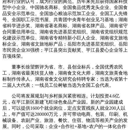
府和行业的认可，成为行业的典范。历年来先后获得国家科技
型中小企业、中国驰名商标、全国食品优秀龙头企业、全国食
品安全示范单位、全国放心粮油示范加工企业、全国工人先锋
号、全国职工示范书屋、共青团中央青年创业见习基地；湖南
省科学进步奖、湖南省著名商标、湖南省名牌产品、湖南省守
合同重信用单位、湖南省先进基层党组织、湖南省党组织规范
化建设示范单位、湖南省专精特新小巨人企业、湖南省文旅地
标企业、湖南省文旅地标产品；岳阳市先进基层党组织、岳阳
市民营企业30强榜；平江县突出贡献奖、平江县爱心企业等上
百项殊荣。
董事长徐望辉评为省、市、县创业标兵，全国优秀农民
工，湖南省最美扶贫人物，湖南食文化大师，湖南文旅美食地
标制作传承人、湖南省食文化研究会特聘专家；当选为省第十
二届人大代表；一线员工位树敏当选为全国工会代表。
公司将发展规划与乡村振兴紧密相连。计划投资4.6亿
元，在平江新区新建飞旺绿色食品产业园。新的产业园建成
后，可以提供1600个就业岗位，定点安置残疾人就业200人以
上，年产值可达280000万元，并可带动电商、包装、印刷、机
械设备、农副产业、旅游、餐饮、住宿、物流等相关产业的发
展。同时，公司采取：企业+合作社+基地+农户的一体化合作