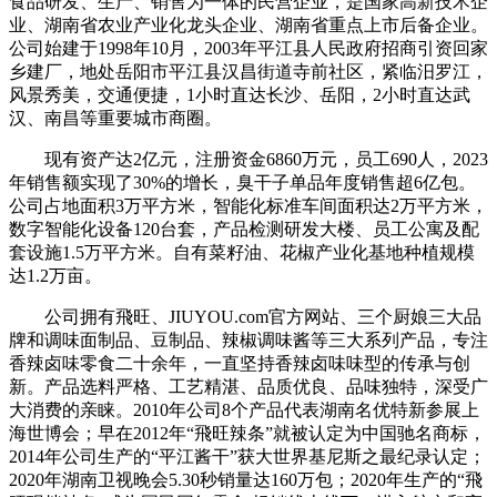
食品研发、生产、销售为一体的民营企业，是国家高新技术企
业、湖南省农业产业化龙头企业、湖南省重点上市后备企业。
公司始建于1998年10月，2003年平江县人民政府招商引资回家
乡建厂，地处岳阳市平江县汉昌街道寺前社区，紧临汨罗江，
风景秀美，交通便捷，1小时直达长沙、岳阳，2小时直达武
汉、南昌等重要城市商圈。
现有资产达2亿元，注册资金6860万元，员工690人，2023
年销售额实现了30%的增长，臭干子单品年度销售超6亿包。
公司占地面积3万平方米，智能化标准车间面积达2万平方米，
数字智能化设备120台套，产品检测研发大楼、员工公寓及配
套设施1.5万平方米。自有菜籽油、花椒产业化基地种植规模
达1.2万亩。
公司拥有飛旺、JIUYOU.com官方网站、三个厨娘三大品
牌和调味面制品、豆制品、辣椒调味酱等三大系列产品，专注
香辣卤味零食二十余年，一直坚持香辣卤味味型的传承与创
新。产品选料严格、工艺精湛、品质优良、品味独特，深受广
大消费的亲睐。2010年公司8个产品代表湖南名优特新参展上
海世博会；早在2012年“飛旺辣条”就被认定为中国驰名商标，
2014年公司生产的“平江酱干”获大世界基尼斯之最纪录认定；
2020年湖南卫视晚会5.30秒销量达160万包；2020年生产的“飛