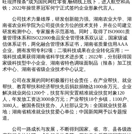
旺现拌辣条”成为国民网红零食,畅销线上线下，进入航空和高
铁；2022年操世界冠军何宁正式签约企业形象代言人。
公司技术力量雄厚，研发创新能力强。湖南农业大学、湖
南省农业科学院为公司提供全方位的技术支持，并在公司建立
研发检测中心、专家服务示范基地。同时，取得了ISO9001质
量管理体系和ISO22000食品安全管理体系双认证，国家级诚
信体系证书，两化融合管理体系证书，湖南省质量信用AAA
企业。拥有发明专利2项；二项科技成果在企业转化应用；一
项科技成果获得湖南省科学技术进步奖；2022年，分别获得国
家级科技型中小企业、湖南省特色调味面制品（辣条）加工技
术中心、湖南省省级企业技术中心认定。
公司在发展的同时积极履行社会责任，在产业帮扶、就业
帮扶、教育帮扶和经济帮扶先后捐款捐物达1000余万元。企业
解决就业岗位1200个，扶贫车间安置精准就业扶贫对象120
人，年发放工资达3000余万元；产业帮扶18个乡镇，1100户、
3080人。被国务院扶贫办、人社部认定为：全国就业扶贫基
地；湖南省精准就业扶贫爱心单位；中国新闻网予以专题报
道。
公司一路成长与发展，不断得到国家、省、市、县各级政