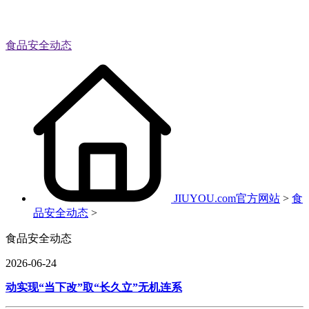
食品安全动态
JIUYOU.com官方网站
>
食
品安全动态
>
食品安全动态
2026-06-24
动实现“当下改”取“长久立”无机连系