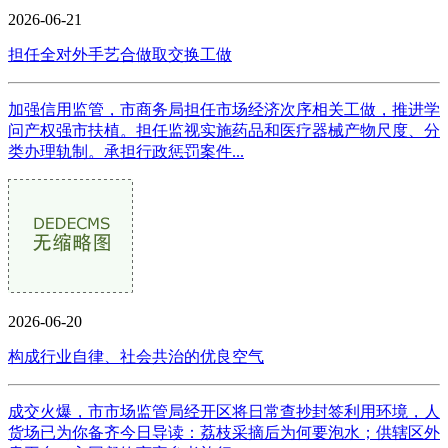
2026-06-21
担任全对外手艺合做取交换工做
加强信用监管，市商务局担任市场经济次序相关工做，推进学
问产权强市扶植。担任监视实施药品和医疗器械产物尺度、分
类办理轨制。承担行政惩罚案件...
2026-06-20
构成行业自律、社会共治的优良空气
成交火爆，市市场监管局经开区将日常查抄封签利用环境，人
货场已为你备齐今日导读：荔枝采摘后为何要泡水；供辖区外