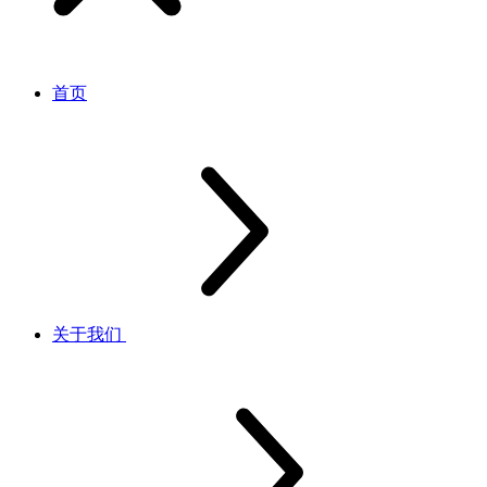
首页
关于我们