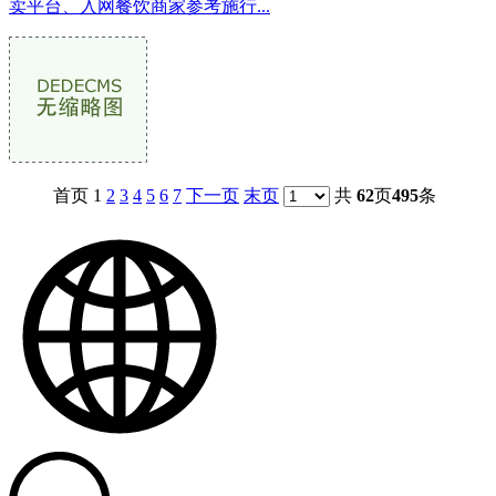
卖平台、入网餐饮商家参考施行...
首页 1
2
3
4
5
6
7
下一页
末页
共
62
页
495
条