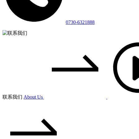
0730-6321888
联系我们
About Us