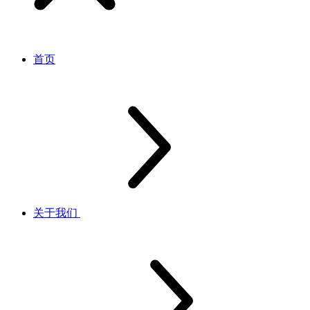
首页
关于我们