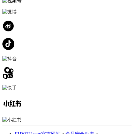
JIUYOU.com官方网站
>
食品安全动态
>