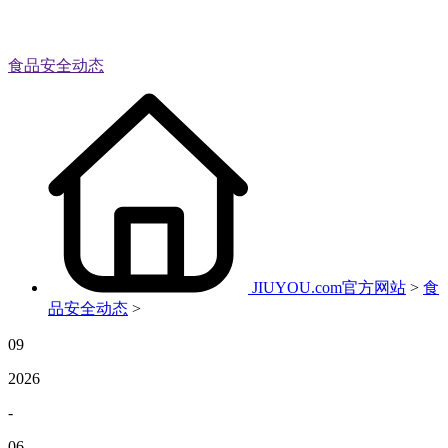
食品安全动态
JIUYOU.com官方网站
>
食
品安全动态
>
09
2026
-
06