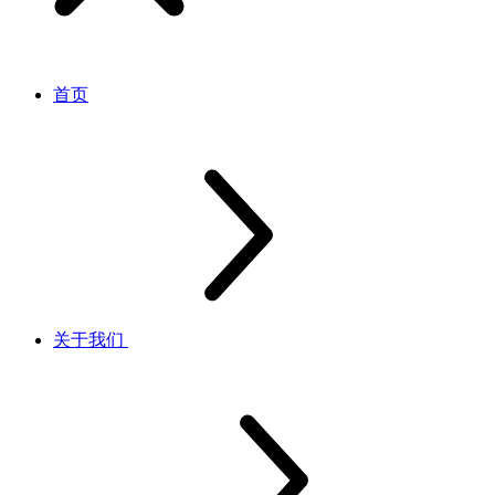
首页
关于我们