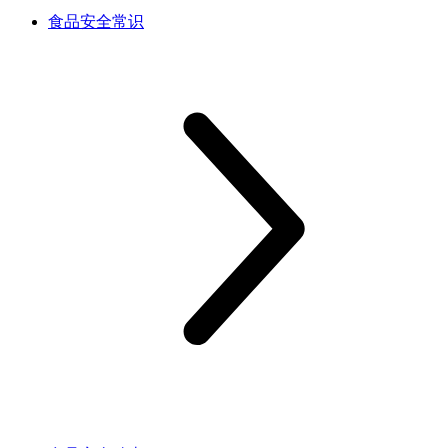
食品安全常识