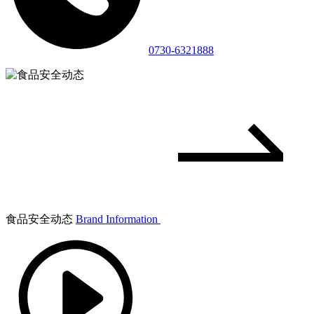
0730-6321888
食品安全动态
Brand Information