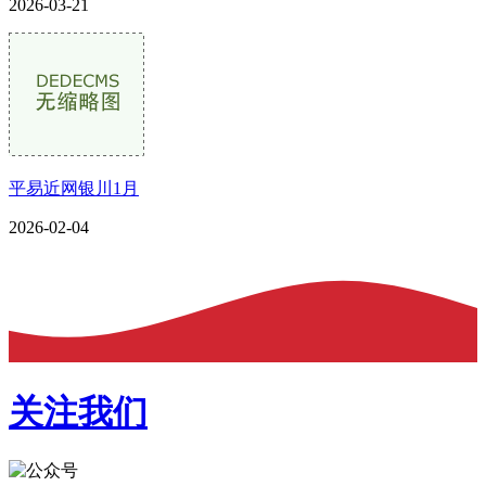
2026-03-21
平易近网银川1月
2026-02-04
关注我们