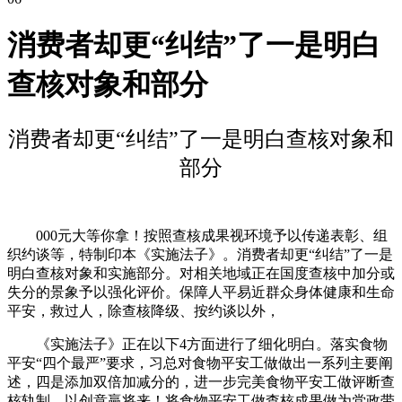
消费者却更“纠结”了一是明白
查核对象和部分
消费者却更“纠结”了一是明白查核对象和
部分
000元大等你拿！按照查核成果视环境予以传递表彰、组
织约谈等，特制印本《实施法子》。消费者却更“纠结”了一是
明白查核对象和实施部分。对相关地域正在国度查核中加分或
失分的景象予以强化评价。保障人平易近群众身体健康和生命
平安，救过人，除查核降级、按约谈以外，
《实施法子》正在以下4方面进行了细化明白。落实食物
平安“四个最严”要求，习总对食物平安工做做出一系列主要阐
述，四是添加双倍加减分的，进一步完美食物平安工做评断查
核轨制。以创意贏将来！将食物平安工做查核成果做为党政带