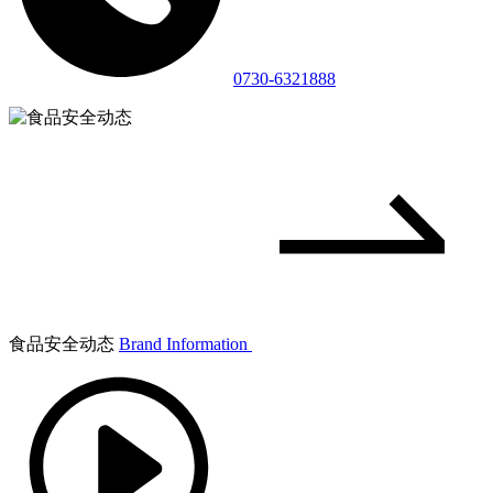
0730-6321888
食品安全动态
Brand Information