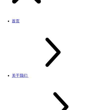
首页
关于我们