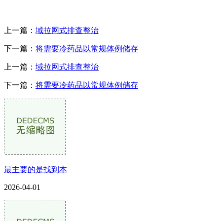
上一篇：
域拉网式排查整治
下一篇：
将需要冷药品以常规体例储存
上一篇：
域拉网式排查整治
下一篇：
将需要冷药品以常规体例储存
最主要的是找到本
2026-04-01