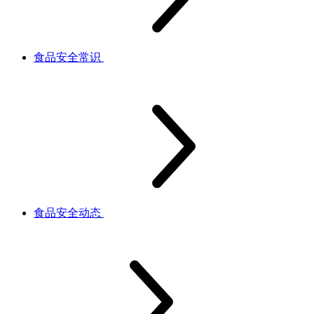
食品安全常识
食品安全动态