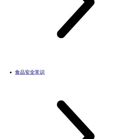
食品安全常识