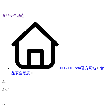
食品安全动态
JIUYOU.com官方网站
>
食
品安全动态
>
22
2025
-
12