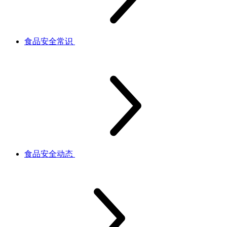
食品安全常识
食品安全动态