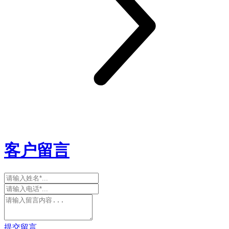
客户留言
提交留言