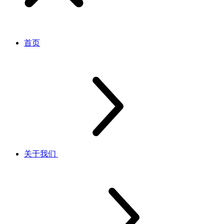
首页
关于我们