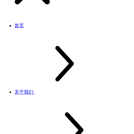
首页
关于我们