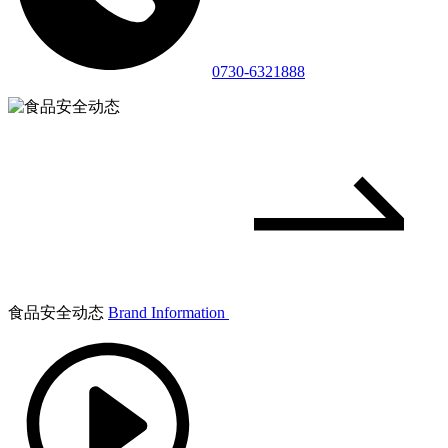
0730-6321888
食品安全动态
Brand Information