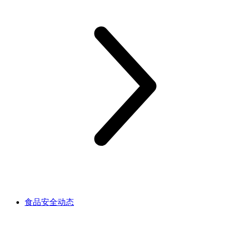
食品安全动态