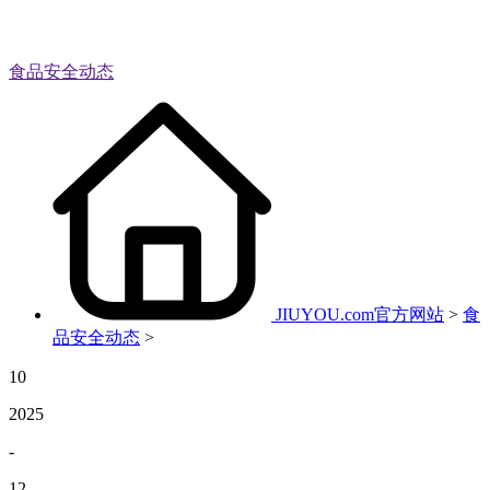
食品安全动态
JIUYOU.com官方网站
>
食
品安全动态
>
10
2025
-
12