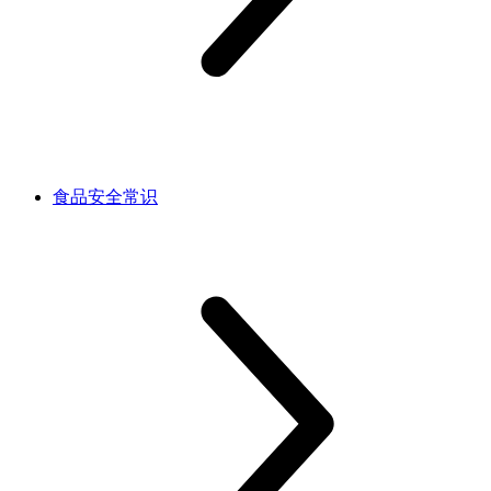
食品安全常识