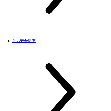
食品安全动态