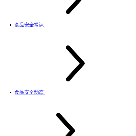
食品安全常识
食品安全动态