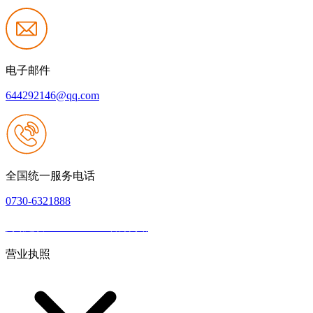
电子邮件
644292146@qq.com
全国统一服务电话
0730-6321888
网站建设：JIUYOU.com官方网站
|
网站地图
本网站支持IPV6
营业执照