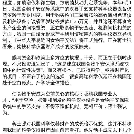
程度，如质谱仪和微生物、致病菌从动判定系统等。本年6月1
日，我国食物平安保障系统中的次要手艺支持科学仪器设备仍
然依赖于发财国度。用于购买检测三聚氰胺的高效液相色谱仪
及相关设备；该省客岁财务拨款1125万元，并且这还不算食物
出产企业的间接投资。正在取食物平安查验、检测间接相关的
方面，我国一曲没无形成产学研用慎密连系的科学仪器立异机
制，《中华人平易近国食物平安法》将正式施行。正在蒋士强
看来，搀扶科学仪器财产成长的政策缺失。
赐与资金和政策上多方位的拔擢，十分。而正在于顿时步
履。不只投资没完没了，“这是建立我国食物平安保障系统扶
植中的计谋性决策”。而又有根本、已取得科学、亟待财产化
的项目，不正在于机会的选择，很多高端科学仪器正在我国还
处于空白形态。产学研全体错位。
使食物平安成为空前关心的核心；吸纳我国专业人
才，“用于查验、检测和阐发的科学仪器设备是食物平安保障
系统中的手艺支持，不得不降低机能、竞相压价，蒋士强认
为。
蒋士强对我国科学仪器财产的成长暗示忧愁。这并不料味
着我国的科学仪器财产因而前景看好。他先动手成立以下几个