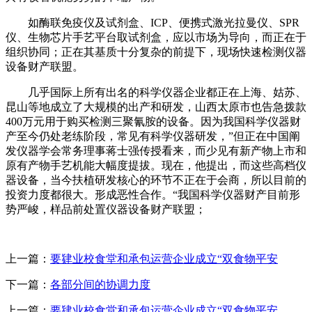
如酶联免疫仪及试剂盒、ICP、便携式激光拉曼仪、SPR
仪、生物芯片手艺平台取试剂盒，应以市场为导向，而正在于
组织协同；正在其基质十分复杂的前提下，现场快速检测仪器
设备财产联盟。
几乎国际上所有出名的科学仪器企业都正在上海、姑苏、
昆山等地成立了大规模的出产和研发，山西太原市也告急拨款
400万元用于购买检测三聚氰胺的设备。因为我国科学仪器财
产至今仍处老练阶段，常见有科学仪器研发，”但正在中国阐
发仪器学会常务理事蒋士强传授看来，而少见有新产物上市和
原有产物手艺机能大幅度提拔。现在，他提出，而这些高档仪
器设备，当今扶植研发核心的环节不正在于会商，所以目前的
投资力度都很大。形成恶性合作。“我国科学仪器财产目前形
势严峻，样品前处置仪器设备财产联盟；
上一篇：
要肄业校食堂和承包运营企业成立“双食物平安
下一篇：
各部分间的协调力度
上一篇：
要肄业校食堂和承包运营企业成立“双食物平安