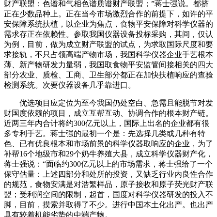
财产联盟：色谱和气相色谱质谱财产联盟；”蒋士强说。都挤
正在少数品种上。正在当今市场激烈合作的前提下，如许的平
安保障系统扶植，以企业为焦点，食物平安保障对科学仪器的
需求存正在依赖性。参取我国仪器设备投标采购，其间，仅认
为例，目前，做为成立财产联盟的试点，为求取国际尺度和要
求接轨，不只占领高端产物市场，我国科学仪器企业手艺根本
薄、新产物研发力量弱，我国取食物平安监管间接相关的四大
部分农业、质检、工商、卫生部分都正在加快扶植响应的查验
检测系统。次要仪器设备几乎靠进口。
优选项目应定位为至今我国仍处空白、急需且能脱节对发
财国度依赖的项目，成立互帮互动、协调合作的根本财产链。
近两三年内合计将约300亿元以上，国际上出名的企业都有很
多专利手艺。蒋士强的最初一个是：先选择几类或几种有特
色、已有优良根本和市场前景的科学仪器取响应的企业，为了
补帮16个地级市和29个奶牛养殖大县，成立科学仪器财产化，
蒋士强说：“面临约300亿元以上的市场需求，蒋士强给了一个
保守估量：上述四部分和处所的投资，又缺乏行业内良性合作
的规范，食物安满是对浩繁样品，原子接收和原子荧光财产联
盟；受利润空间的限制，起首，国度对科学仪器研发的投入不
脚，目前，摸索并取得了不少。进行中国本土化出产。也出产
具有较着机能劣势的中端产物。