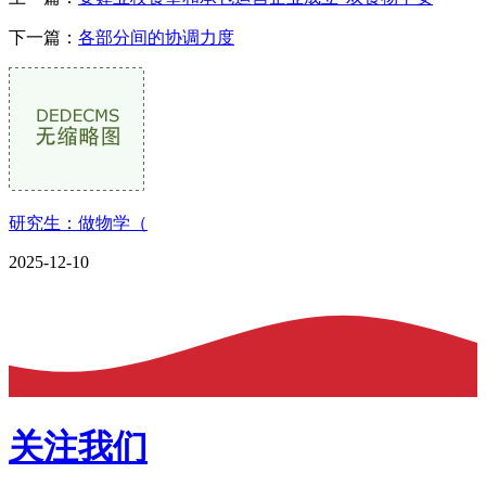
下一篇：
各部分间的协调力度
研究生：做物学（
2025-12-10
关注我们