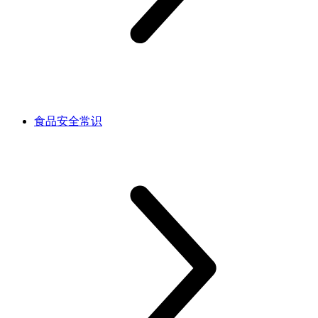
食品安全常识